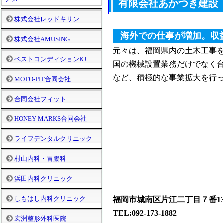
有限会社あかつき建設
株式会社レッドキリン
海外での仕事が増加。収
株式会社AMUSING
元々は、福岡県内の土木工事
ベストコンディションKJ
国の機械設置業務だけでなく
など、積極的な事業拡大を行
MOTO-PIT合同会社
合同会社フィット
HONEY MARKS合同会社
ライフデンタルクリニック
村山内科・胃腸科
浜田内科クリニック
しもはし内科クリニック
福岡市城南区片江二丁目７番1
TEL:092-173-1882
宏洲整形外科医院