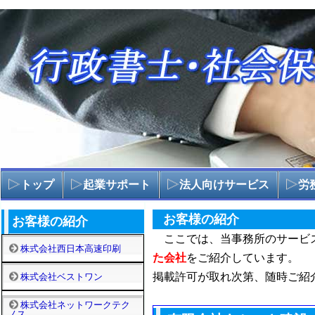
トップ
起業サポート
法人向けサービス
労
お客様の紹介
お客様の紹介
ここでは、当事務所のサービ
株式会社西日本高速印刷
た会社
をご紹介しています。
掲載許可が取れ次第、随時ご紹
株式会社ベストワン
株式会社ネットワークテク
ノス