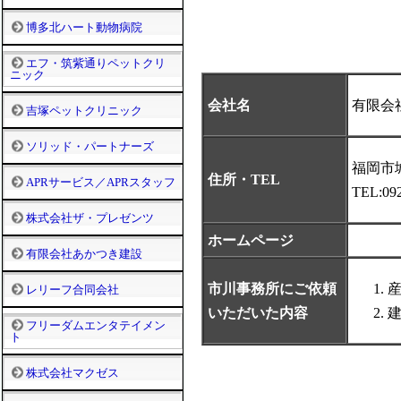
博多北ハート動物病院
エフ・筑紫通りペットクリ
ニック
会社名
有限会
吉塚ペットクリニック
ソリッド・パートナーズ
福岡市
住所・TEL
APRサービス／APRスタッフ
TEL:09
株式会社ザ・プレゼンツ
ホームページ
有限会社あかつき建設
市川事務所にご依頼
レリーフ合同会社
いただいた内容
フリーダムエンタテイメン
ト
株式会社マクゼス