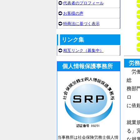
代表者のプロフィール
お客様の声
特商法に基づく表示
リンク集
相互リンク（募集中）
労務
個人情報保護事務所
労働
総
務部
ロ
に依
就業
る」
当事務所は社会保険労務士個人情
な就