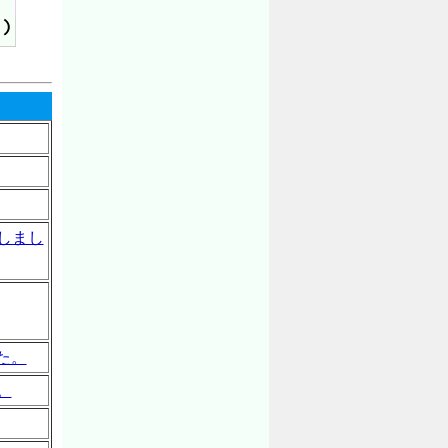
しまし
。
た。
。