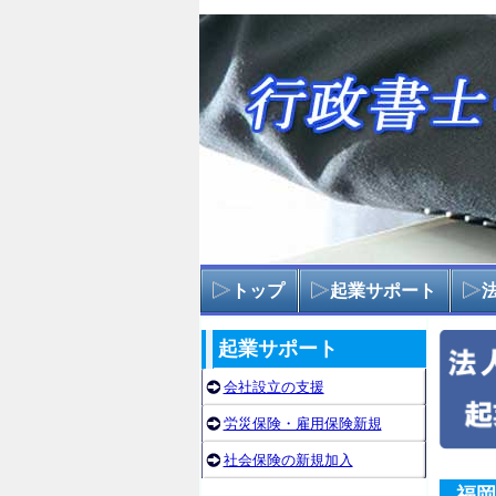
トップ
起業サポート
起業サポート
会社設立の支援
労災保険・雇用保険新規
社会保険の新規加入
福岡