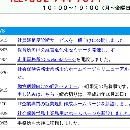
WS
6/15
社員満足度診断サービスを一般向けに公開しました
6/05
保育所向けの経営近代化セミナーを開催します
4/04
市川事務所のfacebookページ
を開設しました。
社会保険労務士業務用のホームページをリニューアル
3/30
た。
動物病院向けの経営セミナー
。6組限定の先着順です
9/15
申し込みはこちら
（締め切りは、平成24年10月25日）
2/01
IT企業専門の就業規則作成ホームページを新設しまし
3/29
社会保険労務士業務用のホームページを新設しました
0/05
事務所を天神に移転しました。