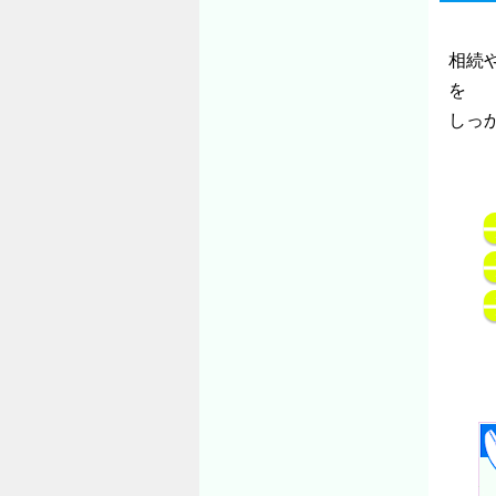
相続
を
しっ