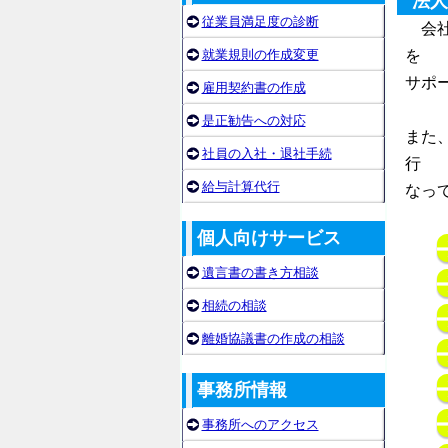
法人
従業員満足度の診断
会社
就業規則の作成変更
を
サポ
雇用契約書の作成
是正勧告への対応
また
社員の入社・退社手続
行
給与計算代行
なっ
個人向けサービス
遺言書の書き方相談
相続の相談
離婚協議書の作成の相談
事務所情報
事務所へのアクセス