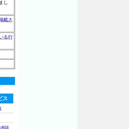
まし
掲載さ
いる行
ビス
談
の相談