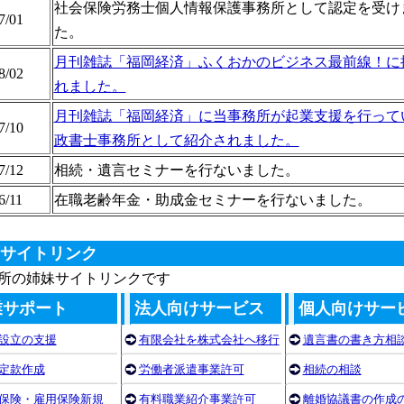
社会保険労務士個人情報保護事務所として認定を受け
7/01
た。
月刊雑誌「福岡経済」ふくおかのビジネス最前線！に
8/02
れました。
月刊雑誌「福岡経済」に当事務所が起業支援を行って
7/10
政書士事務所として紹介されました。
7/12
相続・遺言セミナーを行ないました。
6/11
在職老齢年金・助成金セミナーを行ないました。
サイトリンク
所の姉妹サイトリンクです
業サポート
法人向けサービス
個人向けサー
設立の支援
有限会社を株式会社へ移行
遺言書の書き方相
定款作成
労働者派遣事業許可
相続の相談
保険・雇用保険新規
有料職業紹介事業許可
離婚協議書の作成