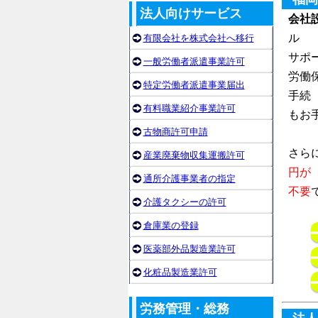
法人向けサービス
会社
ル
有限会社を株式会社へ移行
サポ
一般労働者派遣事業許可
労働
特定労働者派遣事業届出
手続
有料職業紹介事業許可
もお
古物商許可申請
さら
産業廃棄物収集運搬許可
円が
通所介護事業者の指定
不要
介護タクシーの許可
倉庫業の登録
医薬部外品製造業許可
化粧品製造業許可
労務管理・総務