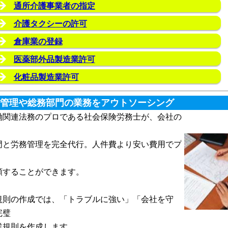
通所介護事業者の指定
介護タクシーの許可
倉庫業の登録
医薬部外品製造業許可
化粧品製造業許可
管理や総務部門の業務をアウトソーシング
関連法務のプロである社会保険労務士が、会社の
門と労務管理を完全代行。人件費より安い費用でプ
頼することができます。
規則の作成では、「トラブルに強い」「会社を守
完璧
業規則を作成します。