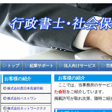
トップ
起業サポート
法人向けサービス
労
お客様の紹介
お客様の紹介
ここでは、当事務所のサービ
株式会社西日本高速印刷
た会社
をご紹介しています。
掲載許可が取れ次第、随時ご紹
株式会社ベストワン
株式会社ネットワークテク
ノス