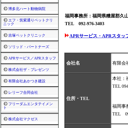
博多北ハート動物病院
福岡事務所：福岡県糟屋郡久山町大
エフ・筑紫通りペットクリ
TEL 092-976-3403
ニック
吉塚ペットクリニック
APRサービス・APRスタッ
ソリッド・パートナーズ
APRサービス／APRスタッフ
会社名
有限会
株式会社ザ・プレゼンツ
本社：福
有限会社あかつき建設
TEL 09
レリーフ合同会社
住所・TEL
フリーダムエンタテイメン
福岡事務
ト
TEL 09
株式会社マクゼス