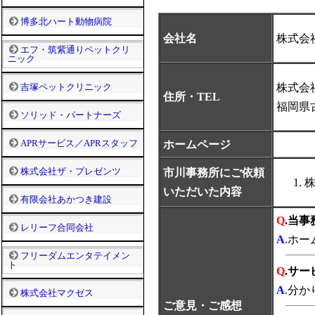
博多北ハート動物病院
会社名
株式会
エフ・筑紫通りペットクリ
ニック
吉塚ペットクリニック
株式会
住所・TEL
福岡県
ソリッド・パートナーズ
APRサービス／APRスタッフ
ホームページ
株式会社ザ・プレゼンツ
市川事務所にご依頼
いただいた内容
有限会社あかつき建設
Q
.当
レリーフ合同会社
A
.ホ
フリーダムエンタテイメン
ト
Q
.サ
A
.分
株式会社マクゼス
ご意見・ご感想