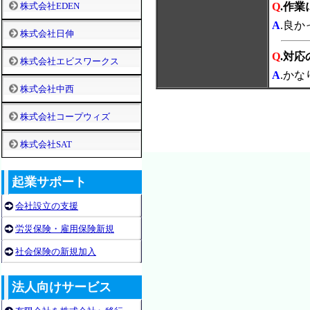
株式会社EDEN
Q
.作
A
.良か
株式会社日伸
Q
.対
株式会社エビスワークス
A
.か
株式会社中西
株式会社コープウィズ
株式会社SAT
起業サポート
会社設立の支援
労災保険・雇用保険新規
社会保険の新規加入
法人向けサービス