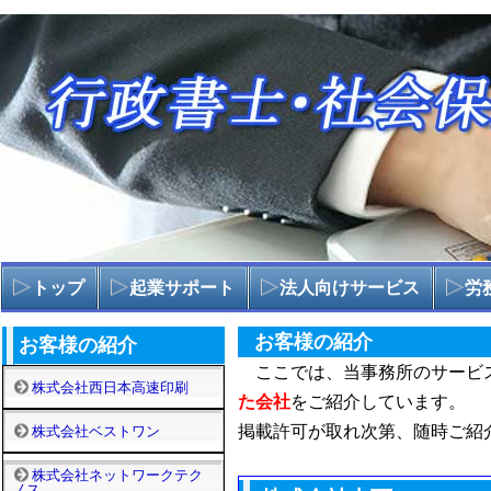
トップ
起業サポート
法人向けサービス
労
お客様の紹介
お客様の紹介
ここでは、当事務所のサービ
株式会社西日本高速印刷
た会社
をご紹介しています。
掲載許可が取れ次第、随時ご紹
株式会社ベストワン
株式会社ネットワークテク
ノス